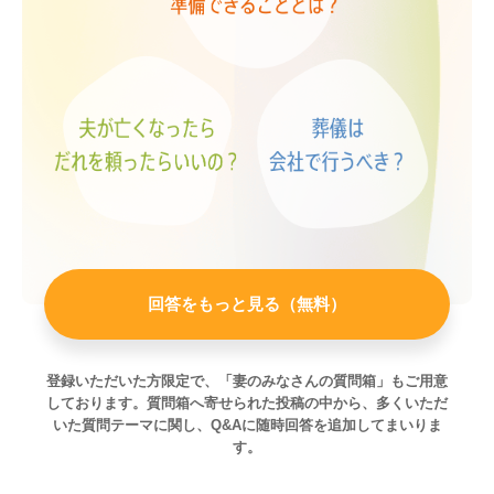
基本的に、データ復旧の専門家でもパスワード
ロック解除は難しいとされているようです。ま
た、iPhone等については、複数回パスワードを
間違えるとスマートフォン内のデータがすべて
消えてしまう恐れもあります。試しに3回程度
入力してみて、ダメであれば、データ復旧の専
門家に相談するとよいでしょう。
後継者が情報収集の観点で、経営者（夫）が会
社で使用していたパソコンやスマートフォンの
中を確認することが必要になることもありま
す。いずれのケースでも夫が突然亡くなった時
に備え、予め対処方法（パソコンやスマートフ
ォンにアクセスする手段）を話し合っておくと
回答をもっと見る（無料）
良いでしょう。
登録いただいた方限定で、「妻のみなさんの質問箱」もご用意
しております。
質問箱へ寄せられた投稿の中から、多くいただ
いた質問テーマに関し、Q&Aに随時回答を追加してまいりま
す。