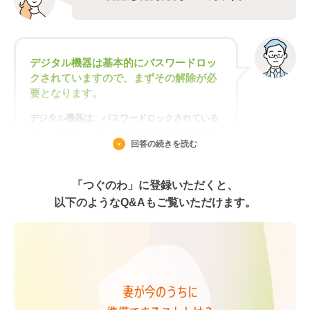
れば、代用は可能です。
②各取引先への連絡について、担当者を選定し
ます。得意先については営業部、仕入先につい
デジタル機器は基本的にパスワードロッ
ては資材部等、普段からやり取りをしている担
クされていますので、まずその解除が必
当者を選定するとスムーズでしょう。
要となります。
③各担当者で手分けをして、全取引先へ訃報・
デジタル機器は、パスワードロックされている
葬儀の連絡を行い、出欠等の調整を行う流れと
ケースが多いので、まずはその解除が必要とな
なります。
回答の続きを読む
ります。
①パソコンについて
「つぐのわ」に登録いただくと、
パソコンの機種等にもよりますが、ログインパ
スワードのリセット等様々な方法によりパスワ
以下のようなQ&Aもご覧いただけます。
ードロックの解除が可能です。なお、データ復
旧の専門事業者に持ち込めば、パスワードロッ
クを解除してくれるため、速やかにコンタクト
をとり、パスワードロック解除を依頼するのも
手です。
②スマートフォンについて