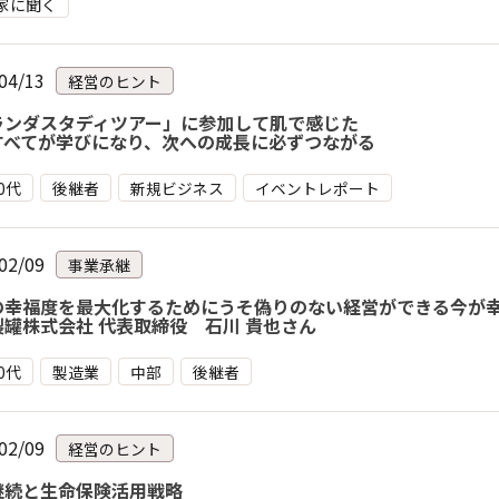
家に聞く
04/13
経営のヒント
ランダスタディツアー」に参加して肌で感じた
すべてが学びになり、次への成長に必ずつながる
30代
後継者
新規ビジネス
イベントレポート
02/09
事業承継
の幸福度を最大化するためにうそ偽りのない経営ができる今が
製罐株式会社 代表取締役 石川 貴也さん
50代
製造業
中部
後継者
02/09
経営のヒント
継続と生命保険活用戦略