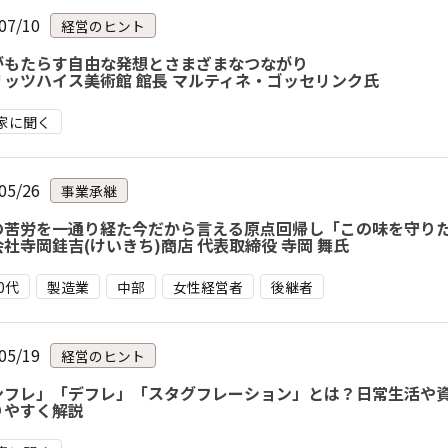
07/10
経営のヒント
がもたらす自由な発想とさまざまなつながり
リッツハイス美術館 館長 マルティネ・ゴッセリンク氏
家に聞く
05/26
事業承継
の苦労を一通り経た今だから言える原点回帰し「この味を守り
社寺岡銈吉(けいきち)商店 代表取締役 寺岡 舞氏
30代
製造業
中部
女性経営者
後継者
05/19
経営のヒント
ンフレ」「デフレ」「スタグフレーション」とは？日常生活や
りやすく解説