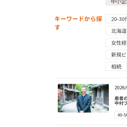
中小企
キーワードから探
20-30
す
北海道
女性経
新規ビ
相続
2026/
患者
中村
40-