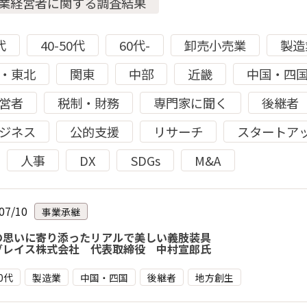
業経営者に関する調査結果
代
40-50代
60代-
卸売小売業
製造
・東北
関東
中部
近畿
中国・四
営者
税制・財務
専門家に聞く
後継者
ジネス
公的支援
リサーチ
スタートア
人事
DX
SDGs
M&A
07/10
事業承継
の思いに寄り添ったリアルで美しい義肢装具
ブレイス株式会社 代表取締役 中村宣郎氏
50代
製造業
中国・四国
後継者
地方創生